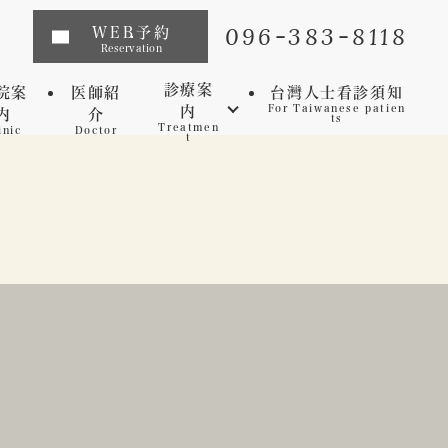
096-383-8118
WEB予約
Reservation
診療案
院案
医師紹
台灣人士看診須知
内
For Taiwanese patien
内
介
ts
Treatmen
inic
Doctor
t
インプラント
矯正歯科
マウスピース矯正
虫歯
セレック
歯周病
審美歯科
予防歯科
ホワイトニング
マイクロスコープ