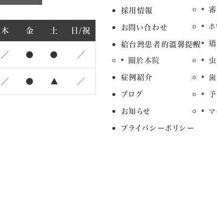
審
採用情報
ホ
お問い合わせ
木
金
土
日/祝
矯
給台灣患者的溫馨提醒
／
●
●
／
關於本院
虫
症例紹介
歯
／
●
▲
／
ブログ
予
お知らせ
マ
プライバシーポリシー