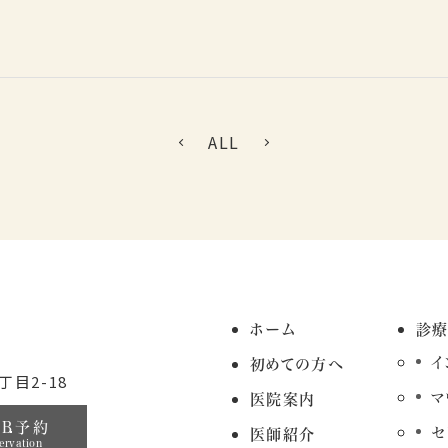
ALL
ホーム
診
イ
初めての方へ
目2-18
マ
医院案内
EB予約
セ
医師紹介
ervation