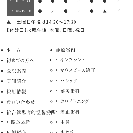
●
●
●
／
●
●
／
9:00~12:30
●
／
●
／
●
▲
／
14:30~19:00
▲…土曜日午後は14:30～17:30
【休診日】火曜午後、木曜、日曜、祝日
ホーム
診療案内
インプラント
初めての方へ
マウスピース矯正
医院案内
セレック
医師紹介
審美歯科
採用情報
ホワイトニング
お問い合わせ
矯正歯科
給台灣患者的溫馨提醒
關於本院
虫歯
症例紹介
歯周病