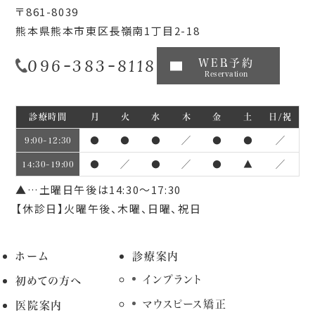
〒861-8039
熊本県熊本市東区長嶺南1丁目2-18
096-383-8118
WEB予約
Reservation
診療時間
月
火
水
木
金
土
日/祝
●
●
●
／
●
●
／
9:00~12:30
●
／
●
／
●
▲
／
14:30~19:00
▲…土曜日午後は14:30～17:30
【休診日】火曜午後、木曜、日曜、祝日
ホーム
診療案内
インプラント
初めての方へ
マウスピース矯正
医院案内