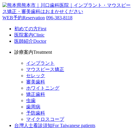
WEB予約
Reservation
096-383-8118
初めての方
First
医院案内
Clinic
医師紹介
Doctor
診療案内
Treatment
インプラント
マウスピース矯正
セレック
審美歯科
ホワイトニング
矯正歯科
虫歯
歯周病
予防歯科
マイクロスコープ
台灣人士看診須知
For Taiwanese patients