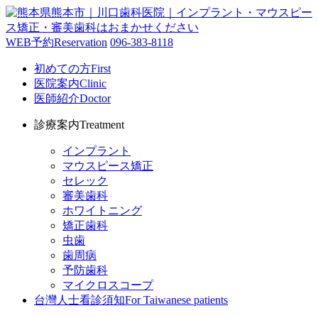
WEB予約
Reservation
096-383-8118
初めての方
First
医院案内
Clinic
医師紹介
Doctor
診療案内
Treatment
インプラント
マウスピース矯正
セレック
審美歯科
ホワイトニング
矯正歯科
虫歯
歯周病
予防歯科
マイクロスコープ
台灣人士看診須知
For Taiwanese patients