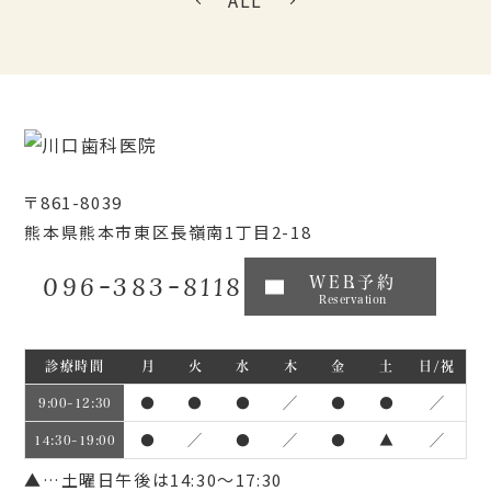
ALL
〒861-8039
熊本県熊本市東区長嶺南1丁目2-18
096-383-8118
WEB予約
Reservation
診療時間
月
火
水
木
金
土
日/祝
●
●
●
／
●
●
／
9:00~12:30
●
／
●
／
●
▲
／
14:30~19:00
▲…土曜日午後は14:30～17:30