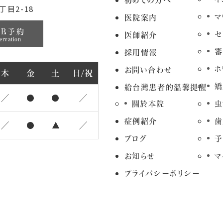
初めての方へ
目2-18
マ
医院案内
EB予約
セ
医師紹介
ervation
審
採用情報
ホ
お問い合わせ
木
金
土
日/祝
矯
給台灣患者的溫馨提醒
／
●
●
／
關於本院
虫
症例紹介
歯
／
●
▲
／
ブログ
予
お知らせ
マ
プライバシーポリシー