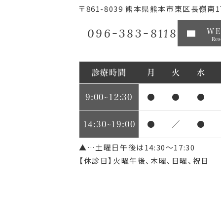
〒861-8039
熊本県熊本市東区長嶺南1丁
096-383-8118
W
Res
診療時間
月
火
水
9:00~12:30
●
●
●
14:30~19:00
●
／
●
▲…土曜日午後は14:30～17:30
【休診日】火曜午後、木曜、日曜、祝日