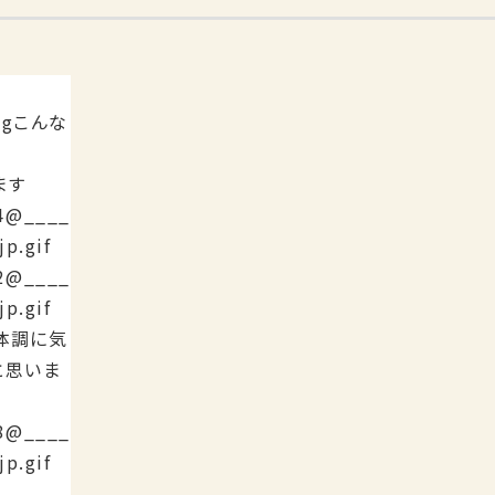
こんな
ます
体調に気
と思いま