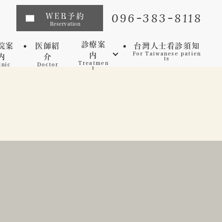
096-383-8118
WEB予約
Reservation
診療案
院案
医師紹
台灣人士看診須知
内
For Taiwanese patien
内
介
ts
Treatmen
inic
Doctor
t
インプラント
矯正歯科
マウスピース矯正
虫歯
セレック
歯周病
審美歯科
予防歯科
ホワイトニング
マイクロスコープ