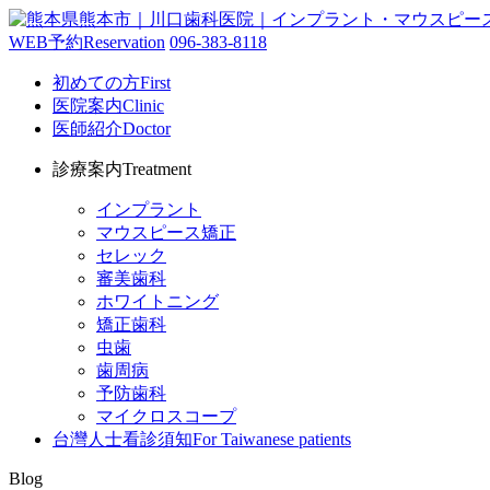
WEB予約
Reservation
096-383-8118
初めての方
First
医院案内
Clinic
医師紹介
Doctor
診療案内
Treatment
インプラント
マウスピース矯正
セレック
審美歯科
ホワイトニング
矯正歯科
虫歯
歯周病
予防歯科
マイクロスコープ
台灣人士看診須知
For Taiwanese patients
Blog