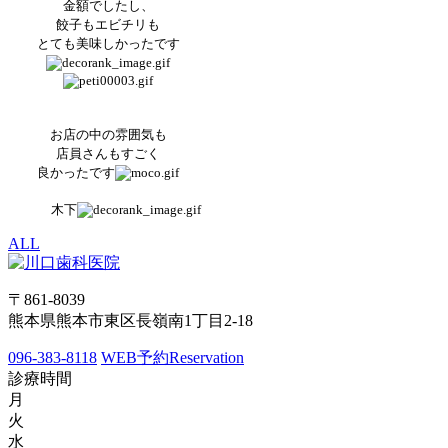
金額でしたし、
餃子もエビチリも
とても美味しかったです
お店の中の雰囲気も
店員さんもすごく
良かったです
木下
ALL
〒861-8039
熊本県熊本市東区長嶺南1丁目2-18
096-383-8118
WEB予約
Reservation
診療時間
月
火
水