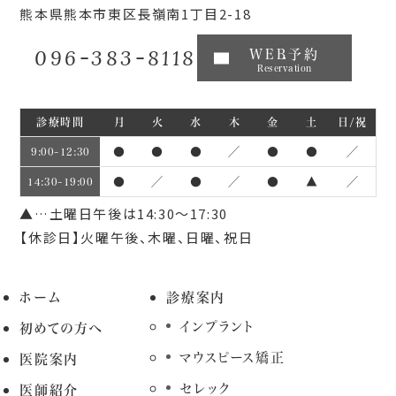
熊本県熊本市東区長嶺南1丁目2-18
096-383-8118
WEB予約
Reservation
診療時間
月
火
水
木
金
土
日/祝
●
●
●
／
●
●
／
9:00~12:30
●
／
●
／
●
▲
／
14:30~19:00
▲…土曜日午後は14:30～17:30
【休診日】火曜午後、木曜、日曜、祝日
ホーム
診療案内
インプラント
初めての方へ
マウスピース矯正
医院案内
セレック
医師紹介