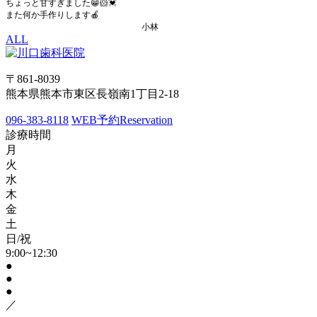
ちょっと甘すぎました😁🐹💓
また何か手作りします🍎
小林
ALL
〒861-8039
熊本県熊本市東区長嶺南1丁目2-18
096-383-8118
WEB予約
Reservation
診療時間
月
火
水
木
金
土
日/祝
9:00~12:30
●
●
●
／