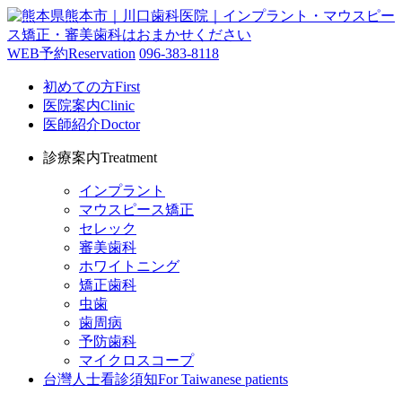
WEB予約
Reservation
096-383-8118
初めての方
First
医院案内
Clinic
医師紹介
Doctor
診療案内
Treatment
インプラント
マウスピース矯正
セレック
審美歯科
ホワイトニング
矯正歯科
虫歯
歯周病
予防歯科
マイクロスコープ
台灣人士看診須知
For Taiwanese patients