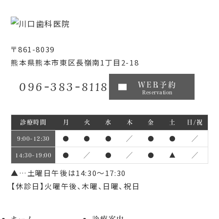
〒861-8039
熊本県熊本市東区長嶺南1丁目2-18
096-383-8118
WEB予約
Reservation
診療時間
月
火
水
木
金
土
日/祝
●
●
●
／
●
●
／
9:00~12:30
●
／
●
／
●
▲
／
14:30~19:00
▲…土曜日午後は14:30～17:30
【休診日】火曜午後、木曜、日曜、祝日