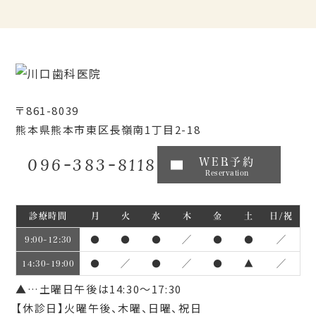
〒861-8039
熊本県熊本市東区長嶺南1丁目2-18
096-383-8118
WEB予約
Reservation
診療時間
月
火
水
木
金
土
日/祝
●
●
●
／
●
●
／
9:00~12:30
●
／
●
／
●
▲
／
14:30~19:00
▲…土曜日午後は14:30～17:30
【休診日】火曜午後、木曜、日曜、祝日