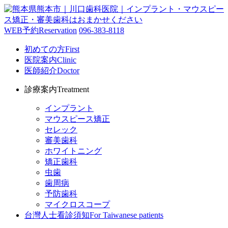
WEB予約
Reservation
096-383-8118
初めての方
First
医院案内
Clinic
医師紹介
Doctor
診療案内
Treatment
インプラント
マウスピース矯正
セレック
審美歯科
ホワイトニング
矯正歯科
虫歯
歯周病
予防歯科
マイクロスコープ
台灣人士看診須知
For Taiwanese patients