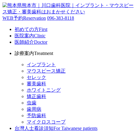
WEB予約
Reservation
096-383-8118
初めての方
First
医院案内
Clinic
医師紹介
Doctor
診療案内
Treatment
インプラント
マウスピース矯正
セレック
審美歯科
ホワイトニング
矯正歯科
虫歯
歯周病
予防歯科
マイクロスコープ
台灣人士看診須知
For Taiwanese patients