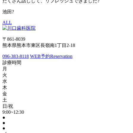
たくさん話しして、リフレッシュできました?
池田?
ALL
〒861-8039
熊本県熊本市東区長嶺南1丁目2-18
096-383-8118
WEB予約
Reservation
診療時間
月
火
水
木
金
土
日/祝
9:00~12:30
●
●
●