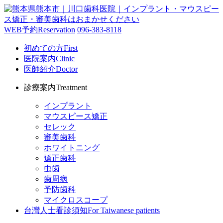
WEB予約
Reservation
096-383-8118
初めての方
First
医院案内
Clinic
医師紹介
Doctor
診療案内
Treatment
インプラント
マウスピース矯正
セレック
審美歯科
ホワイトニング
矯正歯科
虫歯
歯周病
予防歯科
マイクロスコープ
台灣人士看診須知
For Taiwanese patients