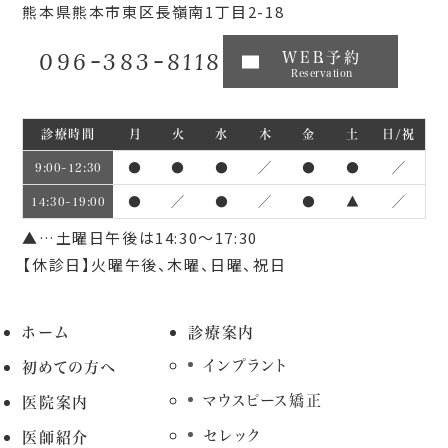
熊本県熊本市東区長嶺南1丁目2-18
096-383-8118
WEB予約
Reservation
診療時間
月
火
水
木
金
土
日/祝
●
●
●
／
●
●
／
9:00~12:30
●
／
●
／
●
▲
／
14:30~19:00
▲…土曜日午後は14:30～17:30
【休診日】火曜午後、木曜、日曜、祝日
ホーム
診療案内
インプラント
初めての方へ
マウスピース矯正
医院案内
セレック
医師紹介