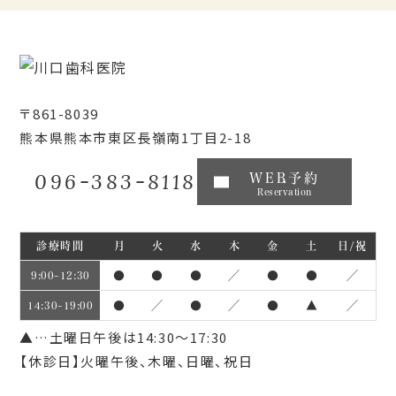
〒861-8039
熊本県熊本市東区長嶺南1丁目2-18
096-383-8118
WEB予約
Reservation
診療時間
月
火
水
木
金
土
日/祝
●
●
●
／
●
●
／
9:00~12:30
●
／
●
／
●
▲
／
14:30~19:00
▲…土曜日午後は14:30～17:30
【休診日】火曜午後、木曜、日曜、祝日