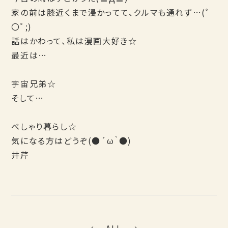
家の前は膝近くまで浸かってて、クルマも通れず…(ﾟ
〇ﾟ;)
話はかわって、私は漫画大好き☆
最近は…
宇宙兄弟☆
そして…
べしゃり暮らし☆
気になる方はどうぞ(●´ω｀●)
井芹