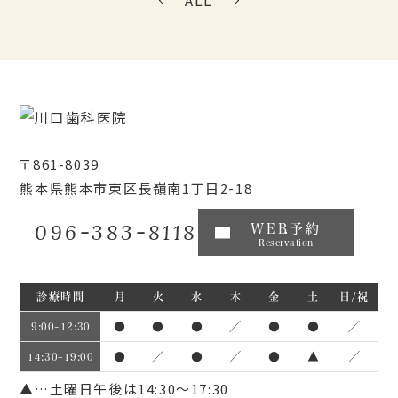
ALL
〒861-8039
熊本県熊本市東区長嶺南1丁目2-18
096-383-8118
WEB予約
Reservation
診療時間
月
火
水
木
金
土
日/祝
●
●
●
／
●
●
／
9:00~12:30
●
／
●
／
●
▲
／
14:30~19:00
▲…土曜日午後は14:30～17:30