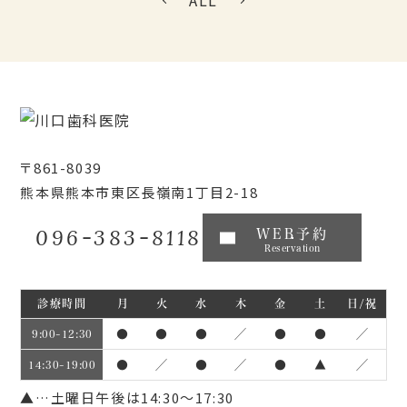
ALL
〒861-8039
熊本県熊本市東区長嶺南1丁目2-18
096-383-8118
WEB予約
Reservation
診療時間
月
火
水
木
金
土
日/祝
●
●
●
／
●
●
／
9:00~12:30
●
／
●
／
●
▲
／
14:30~19:00
▲…土曜日午後は14:30～17:30