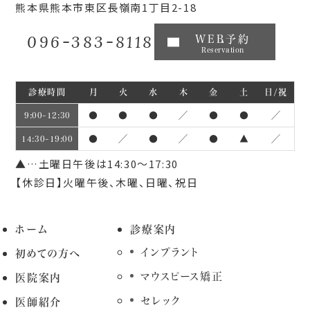
熊本県熊本市東区長嶺南1丁目2-18
096-383-8118
WEB予約
Reservation
診療時間
月
火
水
木
金
土
日/祝
●
●
●
／
●
●
／
9:00~12:30
●
／
●
／
●
▲
／
14:30~19:00
▲…土曜日午後は14:30～17:30
【休診日】火曜午後、木曜、日曜、祝日
ホーム
診療案内
インプラント
初めての方へ
マウスピース矯正
医院案内
セレック
医師紹介