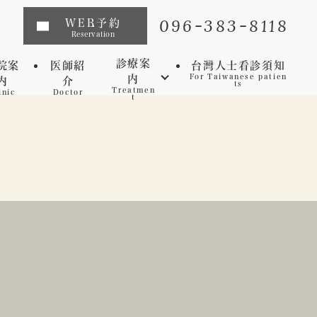
096-383-8118
WEB予約
Reservation
診療案
院案
医師紹
台灣人士看診須知
内
For Taiwanese patien
内
介
ts
Treatmen
inic
Doctor
t
インプラント
矯正歯科
マウスピース矯正
虫歯
セレック
歯周病
審美歯科
予防歯科
ホワイトニング
マイクロスコープ