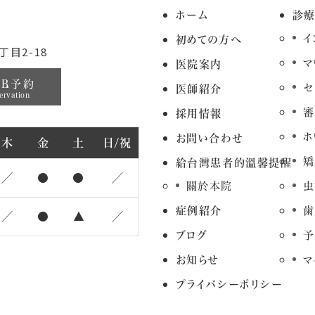
ホーム
診
イ
初めての方へ
目2-18
マ
医院案内
EB予約
セ
医師紹介
ervation
審
採用情報
ホ
お問い合わせ
木
金
土
日/祝
矯
給台灣患者的溫馨提醒
／
●
●
／
關於本院
虫
症例紹介
歯
／
●
▲
／
ブログ
予
お知らせ
マ
プライバシーポリシー