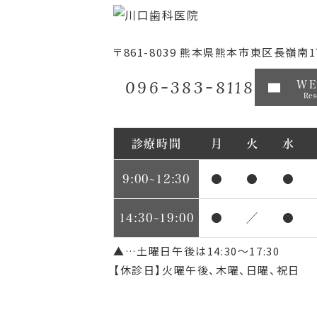
〒861-8039
熊本県熊本市東区長嶺南1丁
096-383-8118
W
Res
診療時間
月
火
水
9:00~12:30
●
●
●
14:30~19:00
●
／
●
▲…土曜日午後は14:30～17:30
【休診日】火曜午後、木曜、日曜、祝日