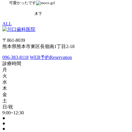
可愛かったです
木下
ALL
〒861-8039
熊本県熊本市東区長嶺南1丁目2-18
096-383-8118
WEB予約
Reservation
診療時間
月
火
水
木
金
土
日/祝
9:00~12:30
●
●
●