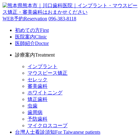
WEB予約
Reservation
096-383-8118
初めての方
First
医院案内
Clinic
医師紹介
Doctor
診療案内
Treatment
インプラント
マウスピース矯正
セレック
審美歯科
ホワイトニング
矯正歯科
虫歯
歯周病
予防歯科
マイクロスコープ
台灣人士看診須知
For Taiwanese patients