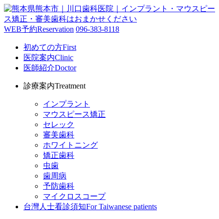
WEB予約
Reservation
096-383-8118
初めての方
First
医院案内
Clinic
医師紹介
Doctor
診療案内
Treatment
インプラント
マウスピース矯正
セレック
審美歯科
ホワイトニング
矯正歯科
虫歯
歯周病
予防歯科
マイクロスコープ
台灣人士看診須知
For Taiwanese patients