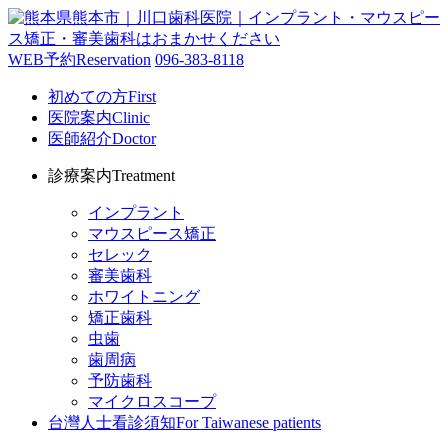
WEB予約
Reservation
096-383-8118
初めての方
First
医院案内
Clinic
医師紹介
Doctor
診療案内
Treatment
インプラント
マウスピース矯正
セレック
審美歯科
ホワイトニング
矯正歯科
虫歯
歯周病
予防歯科
マイクロスコープ
台灣人士看診須知
For Taiwanese patients