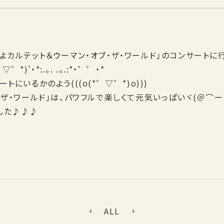
よカルテット＆ウーマン・オブ・ザ・ワールド」のコンサートに
゜▽゜*)’・*:.。. .。.:*・゜゜・*
にいるかのよう(((o(*゜▽゜*)o)))
・ザ・ワールド」は、パワフルで楽しくて元気いっぱいヾ(＠⌒ー
した♪♪♪
ALL