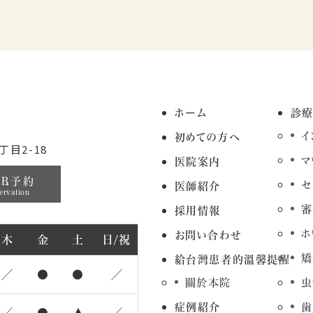
ホーム
診
イ
初めての方へ
目2-18
マ
医院案内
EB予約
セ
医師紹介
ervation
審
採用情報
ホ
お問い合わせ
木
金
土
日/祝
矯
給台灣患者的溫馨提醒
／
●
●
／
關於本院
虫
症例紹介
歯
／
●
▲
／