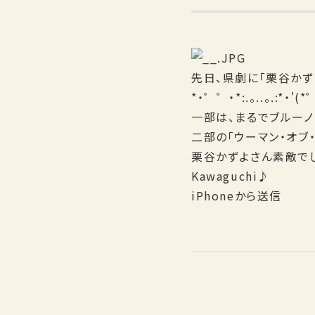
先日、県劇に「栗谷かず
*・゜゜・*:.。..。.:*・'(*
一部は、まるでブルーノート
二部の「ウーマン・オブ
栗谷かずよさん素敵で
Kawaguchi♪
iPhoneから送信