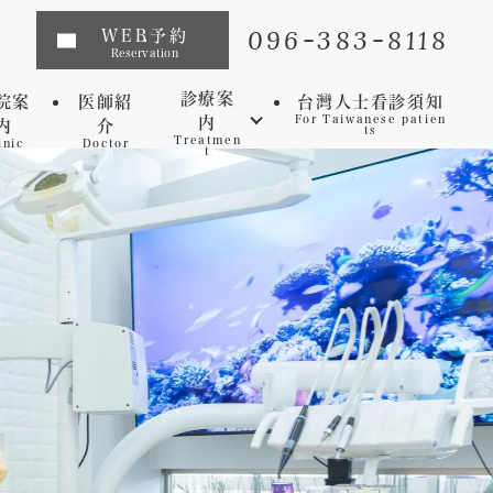
096-383-8118
WEB予約
Reservation
診療案
院案
医師紹
台灣人士看診須知
内
For Taiwanese patien
内
介
ts
Treatmen
inic
Doctor
t
インプラント
矯正歯科
マウスピース矯正
虫歯
セレック
歯周病
審美歯科
予防歯科
ホワイトニング
マイクロスコープ