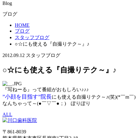
Blog
ブログ
HOME
ブログ
スタッフブログ
○☆にも使える『自撮りテク～』♪
2012.09.12
スタッフブログ
○☆にも使える『自撮りテク～』♪
『写ねーる』って番組がおもしろい♪♪♪
”小顔を目指す”院長
にも使える自撮りテク～♪(笑)(*￣m￣)
なんちゃって～(●￣▽￣●；)ゞぽりぽり
ALL
〒861-8039