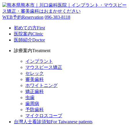
WEB予約
Reservation
096-383-8118
初めての方
First
医院案内
Clinic
医師紹介
Doctor
診療案内
Treatment
インプラント
マウスピース矯正
セレック
審美歯科
ホワイトニング
矯正歯科
虫歯
歯周病
予防歯科
マイクロスコープ
台灣人士看診須知
For Taiwanese patients