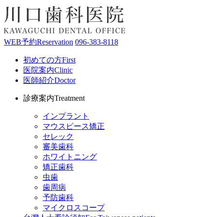
WEB予約
Reservation
096-383-8118
初めての方
First
医院案内
Clinic
医師紹介
Doctor
診療案内
Treatment
インプラント
マウスピース矯正
セレック
審美歯科
ホワイトニング
矯正歯科
虫歯
歯周病
予防歯科
マイクロスコープ