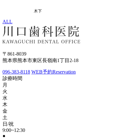
木下
ALL
〒861-8039
熊本県熊本市東区長嶺南1丁目2-18
096-383-8118
WEB予約
Reservation
診療時間
月
火
水
木
金
土
日/祝
9:00~12:30
●