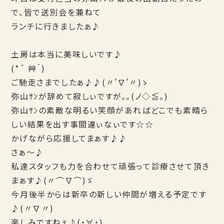
で、皆で送別会を兼ねて
ランチに行きましたぁ♪
土房は本当に美味しいです♪
(*´ 艸｀)
ご馳走さまでしたぁ♪♪(〃’∇’〃)ゝ
弥山ｻﾝが辞めて寂しぃですが。。(ノ◇≦。)
弥山ｻﾝの素敵な明るい笑顔があればどこでも素晴ら
しい結果を出す事間違ぃなぃです☆☆
かげながら応援してまぁす♪♪
さぁ～♪
私達スタッフも力を合わせて頑張って診療させて頂き
まぁす♪(〃⌒∇⌒)ゞ
今月後半からは新卒の新しい仲間が増える予定です
♪(〃∇〃)
楽しみですねぇ♪(・∀・)