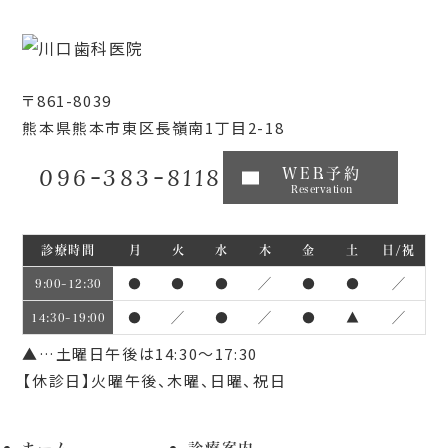
〒861-8039
熊本県熊本市東区長嶺南1丁目2-18
096-383-8118
WEB予約
Reservation
診療時間
月
火
水
木
金
土
日/祝
●
●
●
／
●
●
／
9:00~12:30
●
／
●
／
●
▲
／
14:30~19:00
▲…土曜日午後は14:30～17:30
【休診日】火曜午後、木曜、日曜、祝日