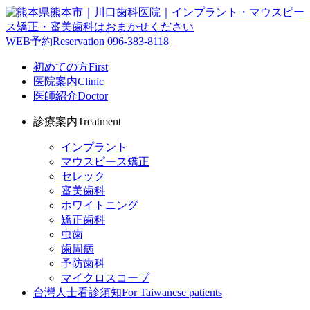
WEB予約
Reservation
096-383-8118
初めての方
First
医院案内
Clinic
医師紹介
Doctor
診療案内
Treatment
インプラント
マウスピース矯正
セレック
審美歯科
ホワイトニング
矯正歯科
虫歯
歯周病
予防歯科
マイクロスコープ
台灣人士看診須知
For Taiwanese patients