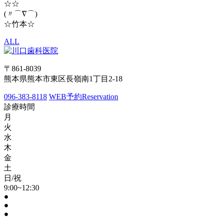
☆☆
(〃⌒∇⌒)ゞ
☆竹本☆
ALL
〒861-8039
熊本県熊本市東区長嶺南1丁目2-18
096-383-8118
WEB予約
Reservation
診療時間
月
火
水
木
金
土
日/祝
9:00~12:30
●
●
●