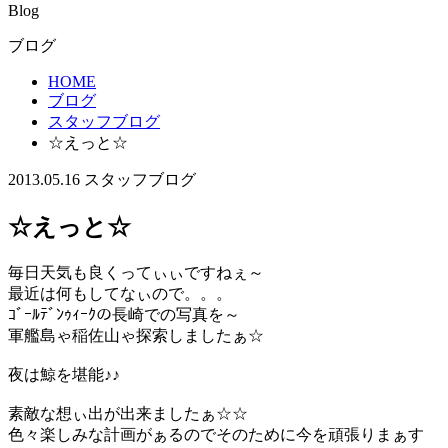
Blog
ブログ
HOME
ブログ
スタッフブログ
☆えっと☆
2013.05.16
スタッフブログ
☆えっと☆
毎日天気も良くってぃぃですねぇ～
最近は何もしてなぃので。。。
ｺﾞｰﾙﾃﾞﾝｩｨｰｸの長崎での写真を～
軍艦島ゃ稲佐山ゃ探索しましたぁ☆
夜は鯨を堪能♪♪
素敵な想ぃ出が出来ましたぁ☆☆
色々楽しみな計画がぁるのでそのために今を頑張りまぁす