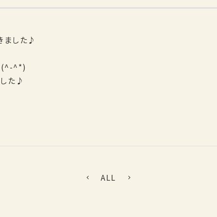
きました♪
^-^*)
ました♪
ALL