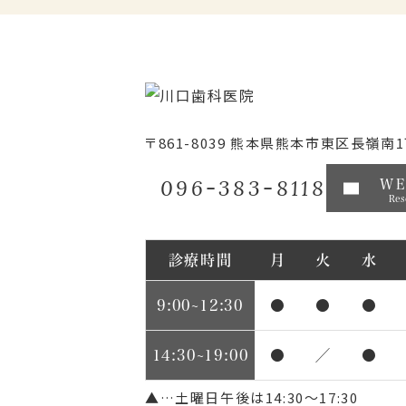
〒861-8039
熊本県熊本市東区長嶺南1丁
096-383-8118
W
Res
診療時間
月
火
水
9:00~12:30
●
●
●
14:30~19:00
●
／
●
▲…土曜日午後は14:30～17:30