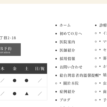
ホーム
診
イ
初めての方へ
目2-18
マ
医院案内
EB予約
セ
医師紹介
ervation
審
採用情報
ホ
お問い合わせ
木
金
土
日/祝
矯
給台灣患者的溫馨提醒
／
●
●
／
關於本院
虫
症例紹介
歯
／
●
▲
／
ブログ
予