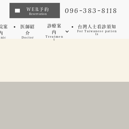
096-383-8118
WEB予約
Reservation
診療案
院案
医師紹
台灣人士看診須知
内
For Taiwanese patien
内
介
ts
Treatmen
inic
Doctor
t
インプラント
矯正歯科
マウスピース矯正
虫歯
セレック
歯周病
審美歯科
予防歯科
ホワイトニング
マイクロスコープ