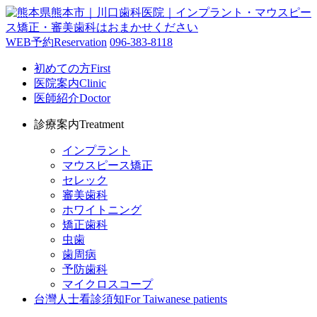
WEB予約
Reservation
096-383-8118
初めての方
First
医院案内
Clinic
医師紹介
Doctor
診療案内
Treatment
インプラント
マウスピース矯正
セレック
審美歯科
ホワイトニング
矯正歯科
虫歯
歯周病
予防歯科
マイクロスコープ
台灣人士看診須知
For Taiwanese patients