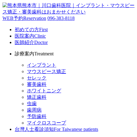
WEB予約
Reservation
096-383-8118
初めての方
First
医院案内
Clinic
医師紹介
Doctor
診療案内
Treatment
インプラント
マウスピース矯正
セレック
審美歯科
ホワイトニング
矯正歯科
虫歯
歯周病
予防歯科
マイクロスコープ
台灣人士看診須知
For Taiwanese patients