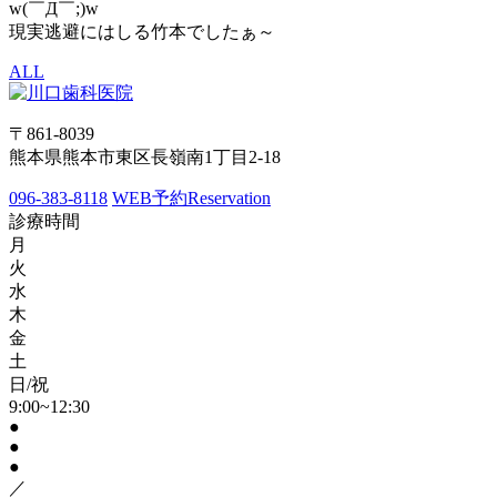
w(￣Д￣;)w
現実逃避にはしる竹本でしたぁ～
ALL
〒861-8039
熊本県熊本市東区長嶺南1丁目2-18
096-383-8118
WEB予約
Reservation
診療時間
月
火
水
木
金
土
日/祝
9:00~12:30
●
●
●
／