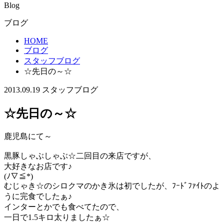
Blog
ブログ
HOME
ブログ
スタッフブログ
☆先日の～☆
2013.09.19
スタッフブログ
☆先日の～☆
鹿児島にて～
黒豚しゃぶしゃぶ☆二回目の来店ですが、
大好きなお店です♪
(ﾉ∇≦*)
むじゃき☆のシロクマのかき氷は初でしたが、ﾌｰﾄﾞﾌｧｲﾄのよ
うに完食でしたぁ♪
インターとかでも食べてたので、
一日で1.5キロ太りましたぁ☆