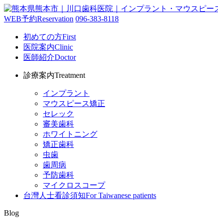
WEB予約
Reservation
096-383-8118
初めての方
First
医院案内
Clinic
医師紹介
Doctor
診療案内
Treatment
インプラント
マウスピース矯正
セレック
審美歯科
ホワイトニング
矯正歯科
虫歯
歯周病
予防歯科
マイクロスコープ
台灣人士看診須知
For Taiwanese patients
Blog