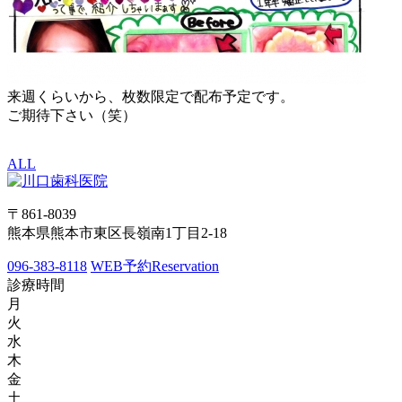
来週くらいから、枚数限定で配布予定です。
ご期待下さい（笑）
ALL
〒861-8039
熊本県熊本市東区長嶺南1丁目2-18
096-383-8118
WEB予約
Reservation
診療時間
月
火
水
木
金
土