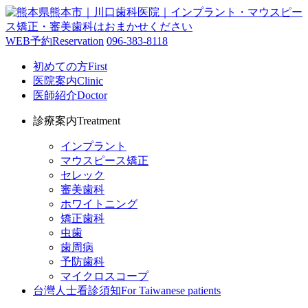
WEB予約
Reservation
096-383-8118
初めての方
First
医院案内
Clinic
医師紹介
Doctor
診療案内
Treatment
インプラント
マウスピース矯正
セレック
審美歯科
ホワイトニング
矯正歯科
虫歯
歯周病
予防歯科
マイクロスコープ
台灣人士看診須知
For Taiwanese patients