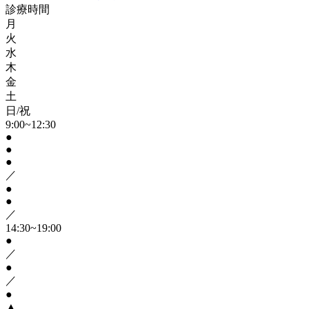
診療時間
月
火
水
木
金
土
日/祝
9:00~12:30
●
●
●
／
●
●
／
14:30~19:00
●
／
●
／
●
▲