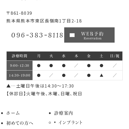
〒861-8039
熊本県熊本市東区長嶺南1丁目2-18
096-383-8118
WEB予約
Reservation
診療時間
月
火
水
木
金
土
日/祝
●
●
●
／
●
●
／
9:00~12:30
●
／
●
／
●
▲
／
14:30~19:00
▲…土曜日午後は14:30～17:30
【休診日】火曜午後、木曜、日曜、祝日
ホーム
診療案内
インプラント
初めての方へ