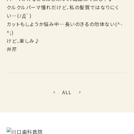
クルクルパーマ憧れだけど、私の髪質ではなりにく
い…(ﾉД`)
カットもしようか悩み中…長いのきるの勿体ない(^-
^;)
けど、楽しみ♪
井芹
ALL