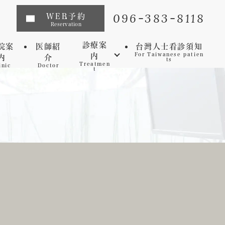
096-383-8118
WEB予約
Reservation
診療案
院案
医師紹
台灣人士看診須知
内
For Taiwanese patien
内
介
ts
Treatmen
inic
Doctor
t
インプラント
矯正歯科
マウスピース矯正
虫歯
セレック
歯周病
審美歯科
予防歯科
ホワイトニング
マイクロスコープ