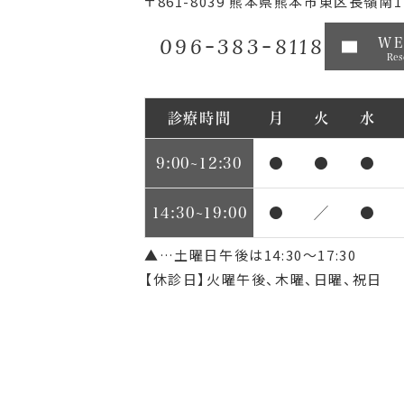
〒861-8039
熊本県熊本市東区長嶺南1丁
096-383-8118
W
Res
診療時間
月
火
水
9:00~12:30
●
●
●
14:30~19:00
●
／
●
▲…土曜日午後は14:30～17:30
【休診日】火曜午後、木曜、日曜、祝日