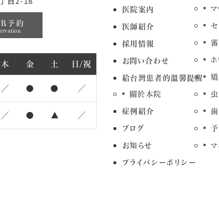
目2-18
マ
医院案内
EB予約
セ
医師紹介
ervation
審
採用情報
ホ
お問い合わせ
木
金
土
日/祝
矯
給台灣患者的溫馨提醒
／
●
●
／
關於本院
虫
症例紹介
歯
／
●
▲
／
ブログ
予
お知らせ
マ
プライバシーポリシー