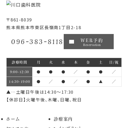
〒861-8039
熊本県熊本市東区長嶺南1丁目2-18
096-383-8118
WEB予約
Reservation
診療時間
月
火
水
木
金
土
日/祝
●
●
●
／
●
●
／
9:00~12:30
●
／
●
／
●
▲
／
14:30~19:00
▲…土曜日午後は14:30～17:30
【休診日】火曜午後、木曜、日曜、祝日
ホーム
診療案内