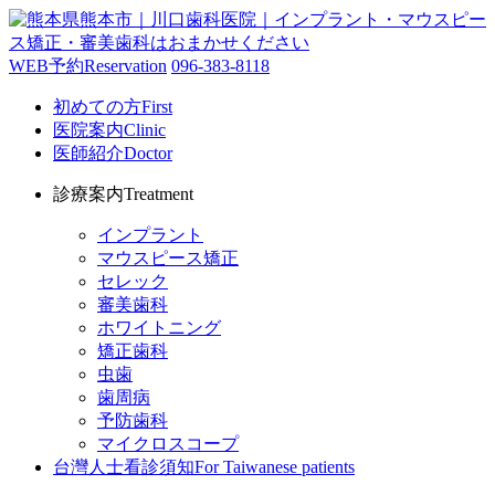
WEB予約
Reservation
096-383-8118
初めての方
First
医院案内
Clinic
医師紹介
Doctor
診療案内
Treatment
インプラント
マウスピース矯正
セレック
審美歯科
ホワイトニング
矯正歯科
虫歯
歯周病
予防歯科
マイクロスコープ
台灣人士看診須知
For Taiwanese patients