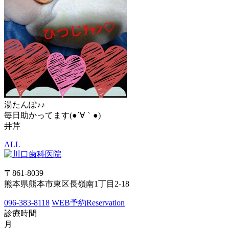
湯たんぽ♪♪
毎日助かってます(●´∀｀●)
井芹
ALL
〒861-8039
熊本県熊本市東区長嶺南1丁目2-18
096-383-8118
WEB予約
Reservation
診療時間
月