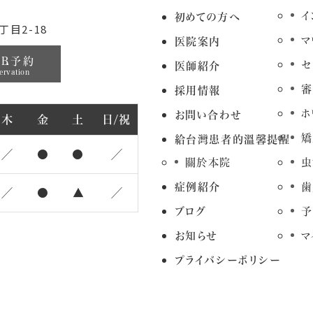
イ
初めての方へ
目2-18
マ
医院案内
EB予約
セ
医師紹介
ervation
審
採用情報
ホ
お問い合わせ
木
金
土
日/祝
矯
給台灣患者的溫馨提醒
／
●
●
／
關於本院
虫
症例紹介
歯
／
●
▲
／
ブログ
予
お知らせ
マ
プライバシーポリシー