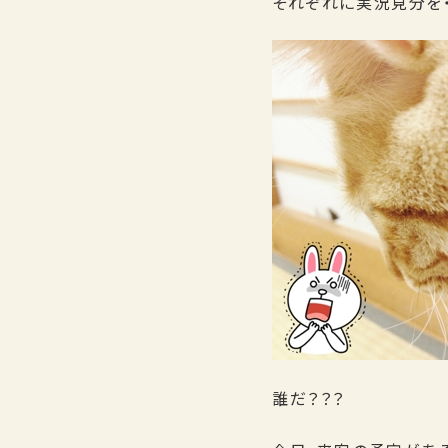
それぞれに実況見分を・
誰だ？？？