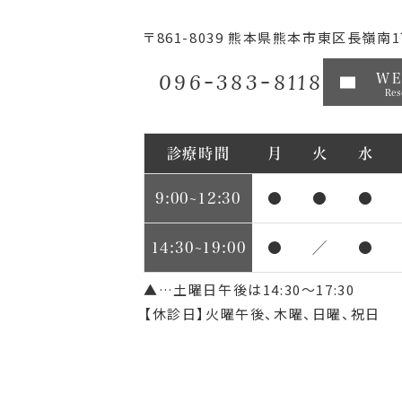
〒861-8039
熊本県熊本市東区長嶺南1丁
096-383-8118
W
Res
診療時間
月
火
水
9:00~12:30
●
●
●
14:30~19:00
●
／
●
▲…土曜日午後は14:30～17:30
【休診日】火曜午後、木曜、日曜、祝日