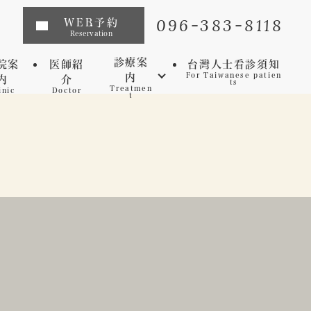
096-383-8118
WEB予約
Reservation
診療案
院案
医師紹
台灣人士看診須知
内
For Taiwanese patien
内
介
ts
Treatmen
inic
Doctor
t
インプラント
矯正歯科
マウスピース矯正
虫歯
セレック
歯周病
審美歯科
予防歯科
ホワイトニング
マイクロスコープ