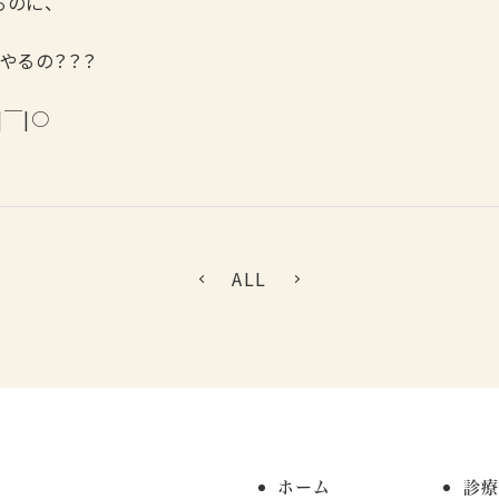
るのに、
やるの？？？
￣|○
ALL
ホーム
診