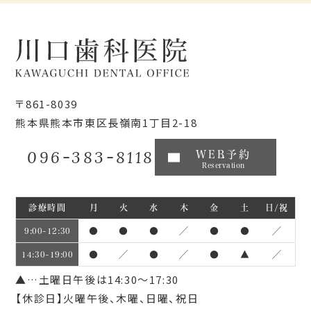
〒861-8039
熊本県熊本市東区長嶺南1丁目2-18
096-383-8118
WEB予約
Reservation
診療時間
月
火
水
木
金
土
日/祝
●
●
●
／
●
●
／
9:00~12:30
●
／
●
／
●
▲
／
14:30~19:00
▲…土曜日午後は14:30～17:30
【休診日】火曜午後、木曜、日曜、祝日