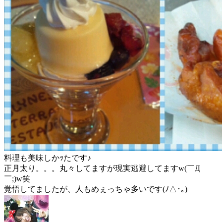
料理も美味しかｯたです♪
正月太り。。。丸々してますが現実逃避してますw(￣Д
￣;)w笑
覚悟してましたが、人もめぇっちゃ多いです(ﾉ△･｡)