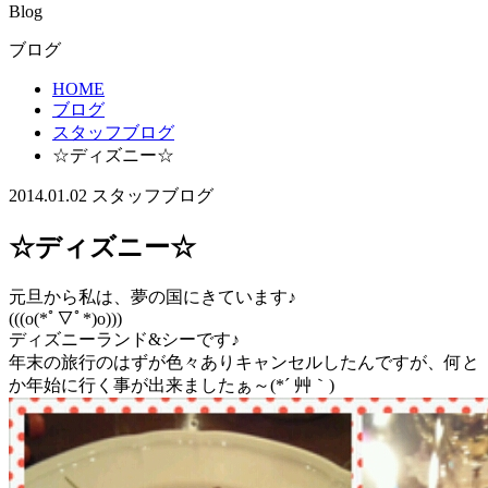
Blog
ブログ
HOME
ブログ
スタッフブログ
☆ディズニー☆
2014.01.02
スタッフブログ
☆ディズニー☆
元旦から私は、夢の国にきています♪
(((o(*ﾟ▽ﾟ*)o)))
ディズニーランド&シーです♪
年末の旅行のはずが色々ありキャンセルしたんですが、何と
か年始に行く事が出来ましたぁ～(*´ 艸｀)