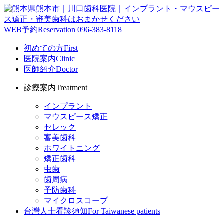
WEB予約
Reservation
096-383-8118
初めての方
First
医院案内
Clinic
医師紹介
Doctor
診療案内
Treatment
インプラント
マウスピース矯正
セレック
審美歯科
ホワイトニング
矯正歯科
虫歯
歯周病
予防歯科
マイクロスコープ
台灣人士看診須知
For Taiwanese patients