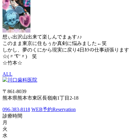
想ぃ出沢山出来て楽しんでまぁす♪♪
このまま東京に住もぅか真剣に悩みました←笑
しかし、夢のくにから現実に戻り4日ｶﾗの仕事頑張ります
☆(〃’∇’〃)ゝ笑
☆竹本☆
ALL
〒861-8039
熊本県熊本市東区長嶺南1丁目2-18
096-383-8118
WEB予約
Reservation
診療時間
月
火
水