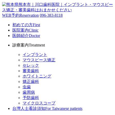
WEB予約
Reservation
096-383-8118
初めての方
First
医院案内
Clinic
医師紹介
Doctor
診療案内
Treatment
インプラント
マウスピース矯正
セレック
審美歯科
ホワイトニング
矯正歯科
虫歯
歯周病
予防歯科
マイクロスコープ
台灣人士看診須知
For Taiwanese patients