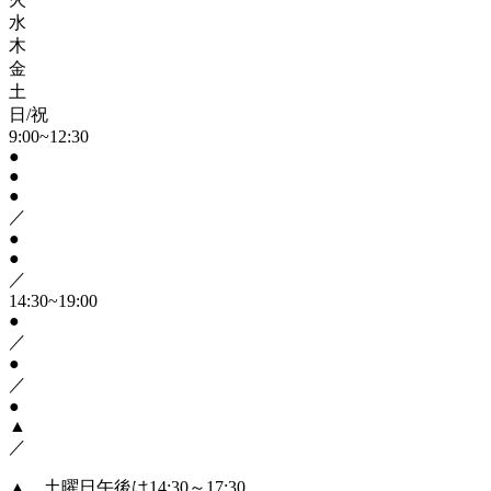
水
木
金
土
日/祝
9:00~12:30
●
●
●
／
●
●
／
14:30~19:00
●
／
●
／
●
▲
／
▲…土曜日午後は14:30～17:30