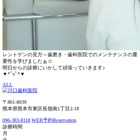
レントゲンの見方～歯磨き・歯科医院でのメンテナンスの重
要性を学びましたぁ☆
明日からの診療にいかして頑張っていきます♪
▼*ﾟvﾟ*▼
ALL
〒861-8039
熊本県熊本市東区長嶺南1丁目2-18
096-383-8118
WEB予約
Reservation
診療時間
月
火