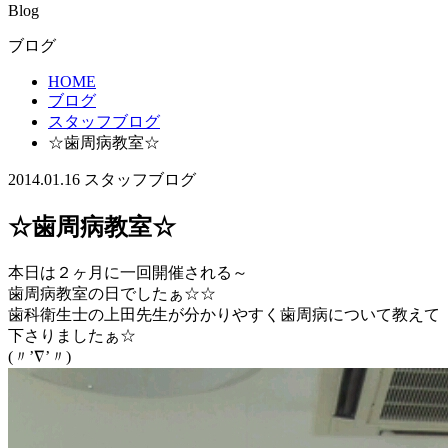
Blog
ブログ
HOME
ブログ
スタッフブログ
☆歯周病教室☆
2014.01.16
スタッフブログ
☆歯周病教室☆
本日は２ヶ月に一回開催される～
歯周病教室の日でしたぁ☆☆
歯科衛生士の上田先生が分かりやすく歯周病について教えて
下さりましたぁ☆
(〃’∇’〃)ゝ