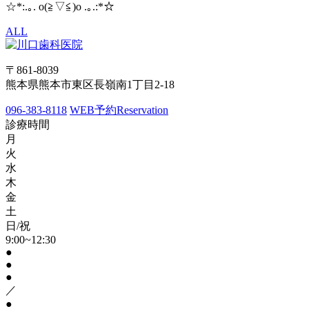
☆*:.｡. o(≧▽≦)o .｡.:*☆
ALL
〒861-8039
熊本県熊本市東区長嶺南1丁目2-18
096-383-8118
WEB予約
Reservation
診療時間
月
火
水
木
金
土
日/祝
9:00~12:30
●
●
●
／
●