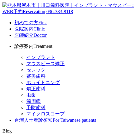
WEB予約
Reservation
096-383-8118
初めての方
First
医院案内
Clinic
医師紹介
Doctor
診療案内
Treatment
インプラント
マウスピース矯正
セレック
審美歯科
ホワイトニング
矯正歯科
虫歯
歯周病
予防歯科
マイクロスコープ
台灣人士看診須知
For Taiwanese patients
Blog