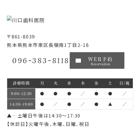
〒861-8039
熊本県熊本市東区長嶺南1丁目2-18
096-383-8118
WEB予約
Reservation
診療時間
月
火
水
木
金
土
日/祝
●
●
●
／
●
●
／
9:00~12:30
●
／
●
／
●
▲
／
14:30~19:00
▲…土曜日午後は14:30～17:30
【休診日】火曜午後、木曜、日曜、祝日