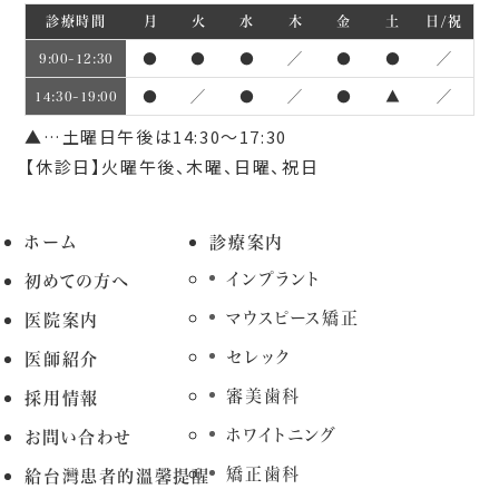
診療時間
月
火
水
木
金
土
日/祝
●
●
●
／
●
●
／
9:00~12:30
●
／
●
／
●
▲
／
14:30~19:00
▲…土曜日午後は14:30～17:30
【休診日】火曜午後、木曜、日曜、祝日
ホーム
診療案内
インプラント
初めての方へ
マウスピース矯正
医院案内
セレック
医師紹介
審美歯科
採用情報
ホワイトニング
お問い合わせ
矯正歯科
給台灣患者的溫馨提醒