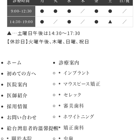
診療時間
月
火
水
木
金
土
日/祝
●
●
●
／
●
●
／
9:00~12:30
●
／
●
／
●
▲
／
14:30~19:00
▲…土曜日午後は14:30～17:30
【休診日】火曜午後、木曜、日曜、祝日
ホーム
診療案内
インプラント
初めての方へ
マウスピース矯正
医院案内
セレック
医師紹介
審美歯科
採用情報
ホワイトニング
お問い合わせ
矯正歯科
給台灣患者的溫馨提醒
關於本院
虫歯