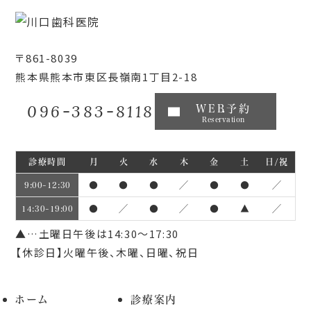
〒861-8039
熊本県熊本市東区長嶺南1丁目2-18
096-383-8118
WEB予約
Reservation
診療時間
月
火
水
木
金
土
日/祝
●
●
●
／
●
●
／
9:00~12:30
●
／
●
／
●
▲
／
14:30~19:00
▲…土曜日午後は14:30～17:30
【休診日】火曜午後、木曜、日曜、祝日
ホーム
診療案内