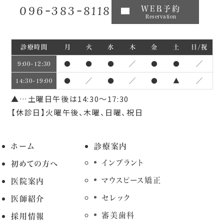
096-383-8118
WEB予約
Reservation
診療時間
月
火
水
木
金
土
日/祝
●
●
●
／
●
●
／
9:00~12:30
●
／
●
／
●
▲
／
14:30~19:00
▲…土曜日午後は14:30～17:30
【休診日】火曜午後、木曜、日曜、祝日
ホーム
診療案内
インプラント
初めての方へ
マウスピース矯正
医院案内
セレック
医師紹介
審美歯科
採用情報