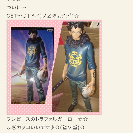
ついに～
GET～♪( ^-^)ノ∠※。.:*:・’°☆
ワンピースのトラファルガーロー☆☆
まぢカッコいいです♪Ｏ(≧∇≦)Ｏ