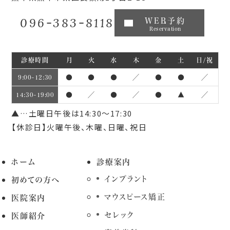
096-383-8118
WEB予約
Reservation
診療時間
月
火
水
木
金
土
日/祝
●
●
●
／
●
●
／
9:00~12:30
●
／
●
／
●
▲
／
14:30~19:00
▲…土曜日午後は14:30～17:30
【休診日】火曜午後、木曜、日曜、祝日
ホーム
診療案内
インプラント
初めての方へ
マウスピース矯正
医院案内
セレック
医師紹介